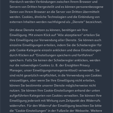
Hierdurch werden Verbindungen zwischen Ihrem Browser und
Servern von Dritten hergestellt und es können personenbezogene
Daten von Ihrem Browser an die Server von Dritten übermittelt
Wir beraten Sie gerne
werden. Cookies, ähnliche Technologien und die Einbindung von
externen Inhalten werden nachfolgend als „Dienste“ bezeichnet.
Hier finden Sie die passenden Ansprechpartnerinnen
Um diese Dienste nutzen zu können, benötigen wir Ihre
und Ansprechpartner.
Einwilligung. Mit einem Klick auf "Alle akzeptieren" erteilen Sie
Ihre Einwilligung zur Verwendung aller Dienste. Sie können auch
einzelne Einwilligungen erteilen, indem Sie die Schieberegler für
Zur Teamübersicht
jede Cookie-Kategorie einzeln anklicken und diese Einstellungen
durch Klicken auf "Einstellungen speichern und fortfahren"
speichern. Falls Sie keinen der Schieberegler anklicken, werden
nur die notwendigen Cookies (z. B. der Ensighten Privacy
Manager, unser Einwilligungsmanagementtool) verwendet. Sie
sind nicht gesetzlich verpflichtet, in die Verwendung von Cookies
einzuwilligen, aber wenn Sie Ihre Einwilligung nicht erteilen,
können Sie bestimmte unserer Dienste möglicherweise nicht
nutzen. Sie können Ihre Cookie-Einstellungen anhand der unten
Serviceberater kontaktieren
aufgeführten Kategorien von Cookies verwalten. Sie können Ihre
Einwilligung jederzeit mit Wirkung zum Zeitpunkt des Widerrufs
widerrufen. Für den Widerruf der Einwilligung beachten Sie bitte
die "Cookie-Einstellungen" in der Fußzeile der Webseite. Weitere