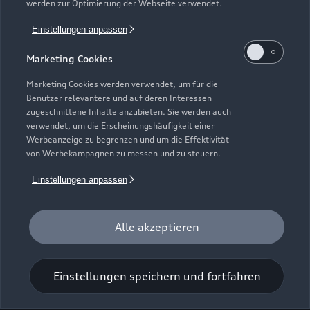
werden zur Optimierung der Webseite verwendet.
Einstellungen anpassen
Weißenfelser Straße 22-24
Marketing Cookies
06618 Naumburg
Marketing Cookies werden verwendet, um für die
03445 70540
Benutzer relevantere und auf deren Interessen
zugeschnittene Inhalte anzubieten. Sie werden auch
verwendet, um die Erscheinungshäufigkeit einer
info@autohaus-possoegel.com
Werbeanzeige zu begrenzen und um die Effektivität
von Werbekampagnen zu messen und zu steuern.
Kontaktdaten herunterladen
Einstellungen anpassen
Alle akzeptieren
Öffnungszeiten
Einstellungen speichern und fortfahren
Verkauf
Geschlossen
,
öffnet am
Montag 08:00